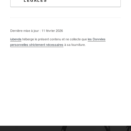
LÉGALES
Dernière mise à jour : 11 février 2026
iubenda
héberge le présent contenu et ne collecte que
les Données
personnelles strictement nécessaires
à sa fourniture.